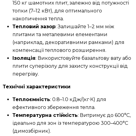
150 кг шамотних плит, залежно від потужності
топки (7–12 кВт), для оптимального
накопичення тепла.
Тепловий зазор
: Залишайте 1–2 мм між
плитами та металевими елементами
(наприклад, декоративними рамками) для
компенсації теплового розширення.
Ізоляція
: Використовуйте базальтову вату або
плити суперізолу для захисту конструкції від
перегріву.
Технічні характеристики
Теплоємність
: 0.8–1.0 кДж/(кг·К) для
ефективного збереження тепла.
Температурна стійкість
: Витримує до 600°C,
ідеально для зон із температурою 300–400°C
(димозбірник).