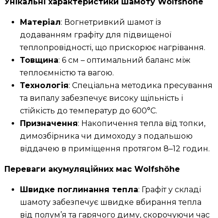
Унікальні характеристики шамоту Wolfshöhe
Матеріал
: Вогнетривкий шамот із
додаванням графіту для підвищеної
теплопровідності, що прискорює нагрівання.
Товщина
: 6 см – оптимальний баланс між
теплоємністю та вагою.
Технологія
: Спеціальна методика пресування
та випалу забезпечує високу щільність і
стійкість до температур до 600°C.
Призначення
: Накопичення тепла від топки,
димозбірника чи димоходу з подальшою
віддачею в приміщення протягом 8–12 годин.
Переваги акумуляційних мас Wolfshöhe
Швидке поглинання тепла
: Графіт у складі
шамоту забезпечує швидке вбирання тепла
від полум’я та гарячого диму, скорочуючи час