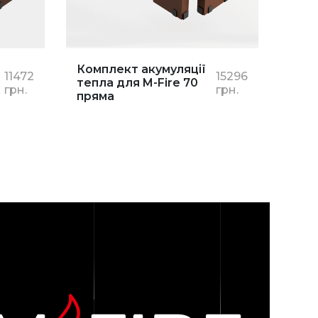
Комплект акумуляції
11472
15296
тепла для M-Fire 70
грн.
грн.
пряма