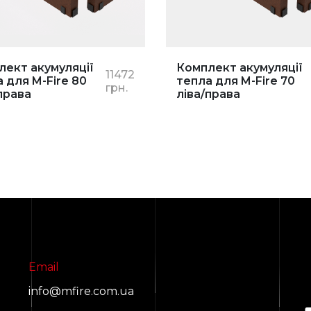
лект акумуляції
Комплект акумуляції
11472
 для M-Fire 80
тепла для M-Fire 70
грн.
права
ліва/права
Email
info@mfire.com.ua