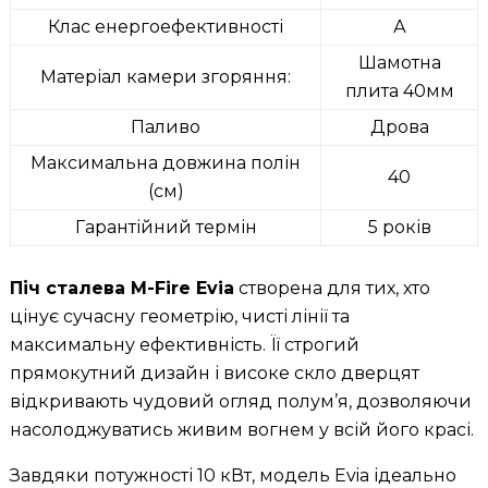
Клас енергоефективності
А
Шамотна
Матеріал камери згоряння:
плита 40мм
Паливо
Дрова
Максимальна довжина полін
40
(см)
Гарантійний термін
5 років
Піч сталева M-Fire Evia
створена для тих, хто
цінує сучасну геометрію, чисті лінії та
максимальну ефективність. Її строгий
прямокутний дизайн і високе скло дверцят
відкривають чудовий огляд полум’я, дозволяючи
насолоджуватись живим вогнем у всій його красі.
Завдяки потужності 10 кВт, модель Evia ідеально