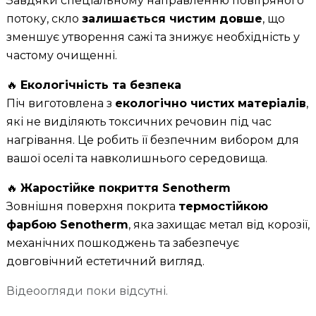
Завдяки спеціальному направленню повітряного
потоку, скло
залишається чистим довше
, що
зменшує утворення сажі та знижує необхідність у
частому очищенні.
🔥
Екологічність та безпека
Піч виготовлена з
екологічно чистих матеріалів
,
які не виділяють токсичних речовин під час
нагрівання. Це робить її безпечним вибором для
вашої оселі та навколишнього середовища.
🔥
Жаростійке покриття Senotherm
Зовнішня поверхня покрита
термостійкою
фарбою Senotherm
, яка захищає метал від корозії,
механічних пошкоджень та забезпечує
довговічний естетичний вигляд.
Відеоогляди поки відсутні.