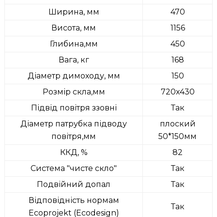
Ширина, мм
470
Висота, мм
1156
Глибина,мм
450
Вага, кг
168
Діаметр димоходу, мм
150
Розмір скла,мм
720x430
Підвід повітря ззовні
Так
Діаметр патрубка підводу
плоский
повітря,мм
50*150мм
ККД, %
82
Система "чисте скло"
Так
Подвійний допал
Так
Відповідність нормам
Так
Ecoprojekt (Ecodesign)