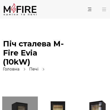
Піч сталева M-
Fire Evia
(10kW)
Головна
Печі