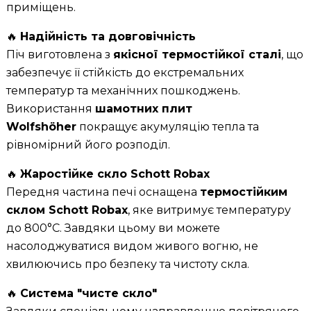
приміщень.
🔥
Надійність та довговічність
Піч виготовлена з
якісної термостійкої сталі
, що
забезпечує її стійкість до екстремальних
температур та механічних пошкоджень.
Використання
шамотних плит
Wolfshöher
покращує акумуляцію тепла та
рівномірний його розподіл.
🔥
Жаростійке скло Schott Robax
Передня частина печі оснащена
термостійким
склом Schott Robax
, яке витримує температуру
до 800°C. Завдяки цьому ви можете
насолоджуватися видом живого вогню, не
хвилюючись про безпеку та чистоту скла.
🔥
Система "чисте скло"