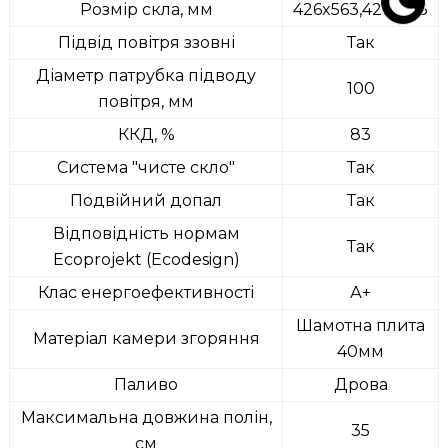
Розмір скла, мм
426x563,426x563
Підвід повітря ззовні
Так
Діаметр патрубка підводу
100
повітря, мм
ККД, %
83
Система "чисте скло"
Так
Подвійний допал
Так
Відповідність нормам
Так
Ecoprojekt (Ecodesign)
Клас енергоефективності
А+
Шамотна плита
Матеріал камери згоряння
40мм
Паливо
Дрова
Максимальна довжина полін,
35
см